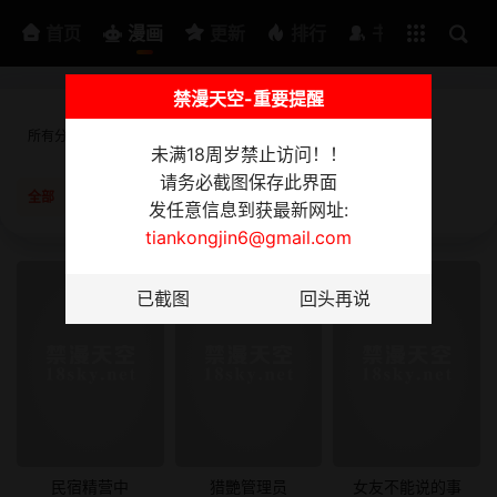
排行
书架
首页
漫画
更新
排行
书架
禁漫天空-重要提醒
所有分类
韩漫
日漫
3D漫画
美女写真
短篇
未满18周岁禁止访问！！
请务必截图保存此界面
全部
已完结
更新中
按时间
按阅读
发任意信息到获最新网址:
tiankongjin6@gmail.com
民宿精营中
猎艷管理员
女友不能说的事