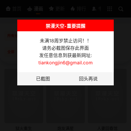
排行
书架
首页
漫画
更新
排行
书架
禁漫天空-重要提醒
所有分类
韩漫
日漫
3D漫画
美女写真
短篇
未满18周岁禁止访问！！
请务必截图保存此界面
全部
已完结
更新中
按时间
按阅读
发任意信息到获最新网址:
tiankongjin6@gmail.com
狱火重生
炮友满屋
人妻回春馆